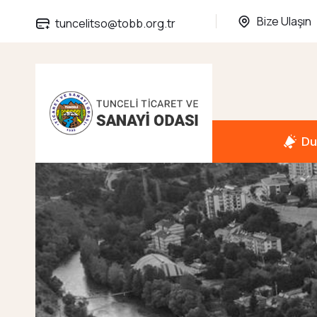
Bize Ulaşın
tuncelitso@tobb.org.tr
Du