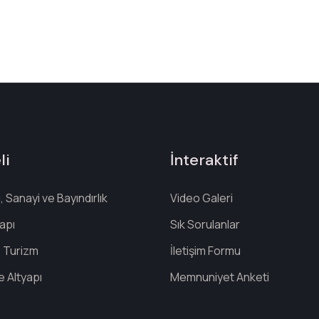
li
İnteraktif
 Sanayi ve Bayındırlık
Video Galeri
apı
Sık Sorulanlar
e Turizm
İletişim Formu
e Altyapı
Memnuniyet Anketi