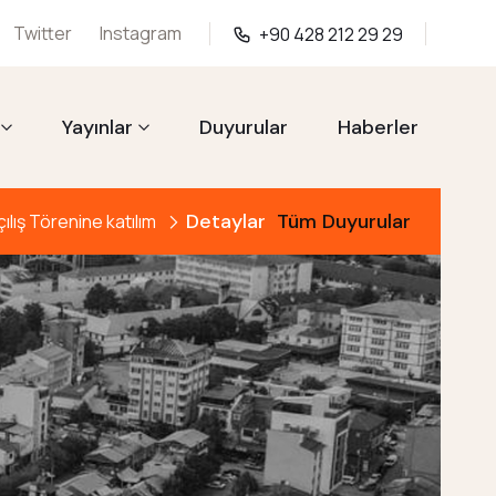
Twitter
Instagram
+90 428 212 29 29
Yayınlar
Duyurular
Haberler
Detaylar
Tüm Duyurular
lış Törenine katılım