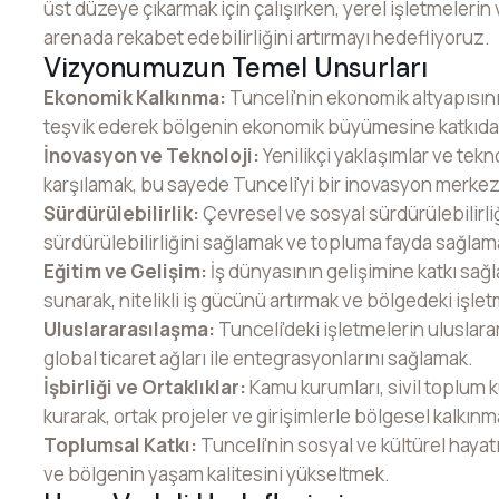
üst düzeye çıkarmak için çalışırken, yerel işletmelerin 
arenada rekabet edebilirliğini artırmayı hedefliyoruz.
Vizyonumuzun Temel Unsurları
Ekonomik Kalkınma:
Tunceli'nin ekonomik altyapısını
teşvik ederek bölgenin ekonomik büyümesine katkıd
İnovasyon ve Teknoloji:
Yenilikçi yaklaşımlar ve tekno
karşılamak, bu sayede Tunceli'yi bir inovasyon merkez
Sürdürülebilirlik:
Çevresel ve sosyal sürdürülebilirli
sürdürülebilirliğini sağlamak ve topluma fayda sağlam
Eğitim ve Gelişim:
İş dünyasının gelişimine katkı sağ
sunarak, nitelikli iş gücünü artırmak ve bölgedeki iş
Uluslararasılaşma:
Tunceli'deki işletmelerin uluslara
global ticaret ağları ile entegrasyonlarını sağlamak.
İşbirliği ve Ortaklıklar:
Kamu kurumları, sivil toplum kur
kurarak, ortak projeler ve girişimlerle bölgesel kalkı
Toplumsal Katkı:
Tunceli'nin sosyal ve kültürel hayat
ve bölgenin yaşam kalitesini yükseltmek.